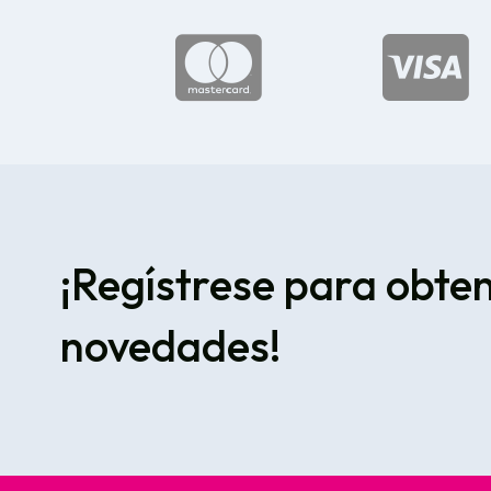


¡Regístrese para obte
novedades!