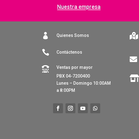
Nuestra empresa


Quienes Somos

Contáctenos

Ventas por mayor

PBX 04-7200400
Lunes – Domingo 10:00AM
a 8:00PM