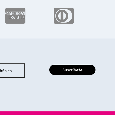


Suscríbete