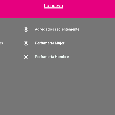
Lo nuevo
\
Agregados recientemente
\
es
Perfumería Mujer
\
Perfumería Hombre