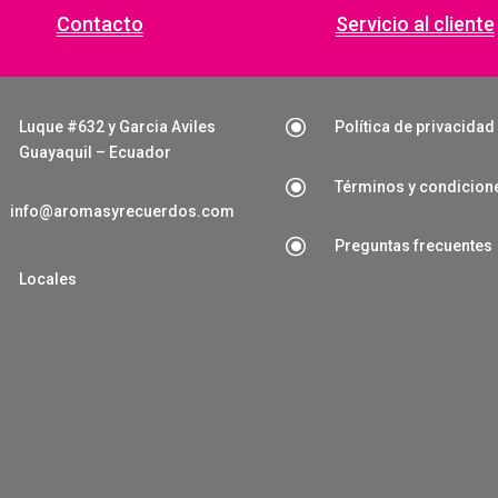
Contacto
Servicio al cliente
\
Luque #632 y Garcia Aviles
Política de privacidad
Guayaquil – Ecuador
\
Términos y condicion
info@aromasyrecuerdos.com
\
Preguntas frecuentes

Locales