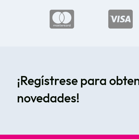


¡Regístrese para obte
novedades!