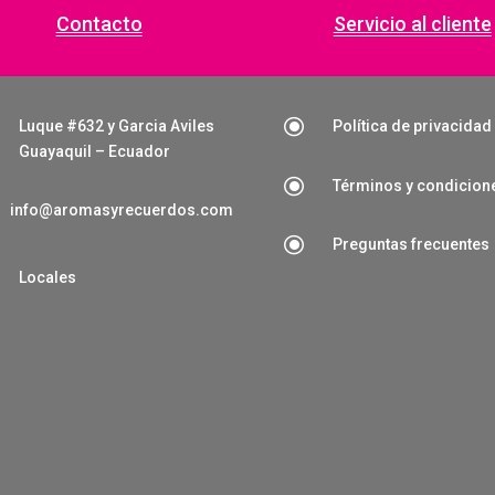
Contacto
Servicio al cliente
\
Luque #632 y Garcia Aviles
Política de privacidad
Guayaquil – Ecuador
\
Términos y condicion
info@aromasyrecuerdos.com
\
Preguntas frecuentes

Locales