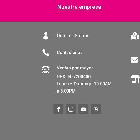
Nuestra empresa


Quienes Somos

Contáctenos

Ventas por mayor

PBX 04-7200400
Lunes – Domingo 10:00AM
a 8:00PM