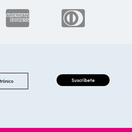


Suscríbete