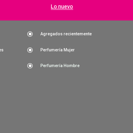
Lo nuevo
\
Agregados recientemente
\
es
Perfumería Mujer
\
Perfumería Hombre