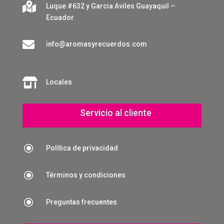

Luque #632 y Garcia Aviles Guayaquil –
Ecuador

info@aromasyrecuerdos.com

Locales
Servicio al cliente
\
Política de privacidad
\
Términos y condiciones
\
Preguntas frecuentes