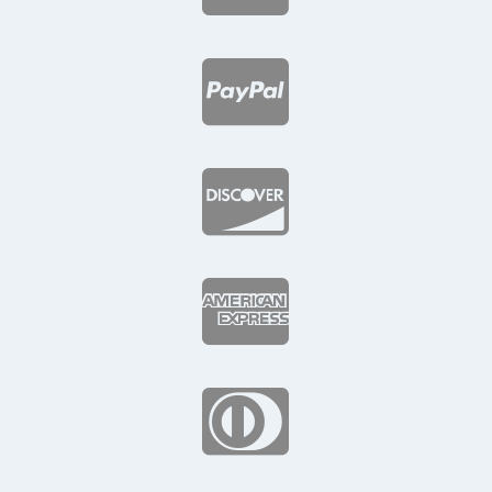



