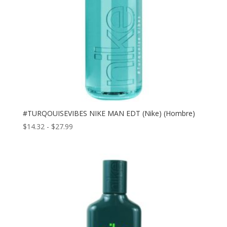
#TURQOUISEVIBES NIKE MAN EDT (Nike) (Hombre)
Rango
$
14.32
-
$
27.99
de
precios:
desde
$14.32
hasta
$27.99