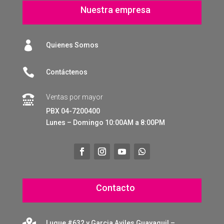
Nuestra empresa

Quienes Somos

Contáctenos
Ventas por mayor

PBX 04-7200400
Lunes – Domingo 10:00AM a 8:00PM
Contacto

Luque #632 y Garcia Aviles Guayaquil –