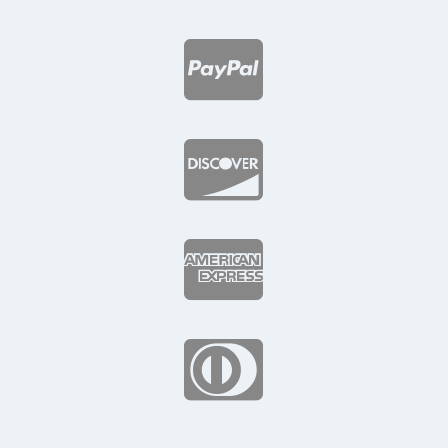



