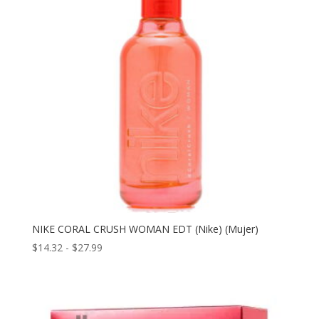
NIKE CORAL CRUSH WOMAN EDT (Nike) (Mujer)
Rango
$
14.32
-
$
27.99
de
precios:
desde
$14.32