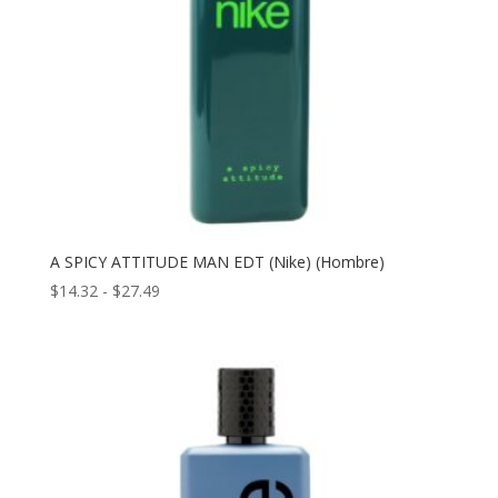
A SPICY ATTITUDE MAN EDT (Nike) (Hombre)
Rango
$
14.32
-
$
27.49
de
precios:
desde
$14.32
hasta
$27.49