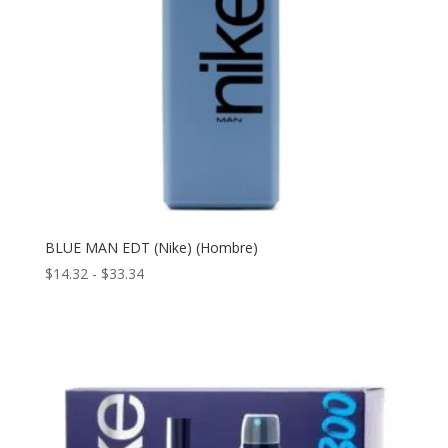
BLUE MAN EDT (Nike) (Hombre)
Rango
$
14.32
-
$
33.34
de
precios:
desde
$14.32
hasta
$33.34