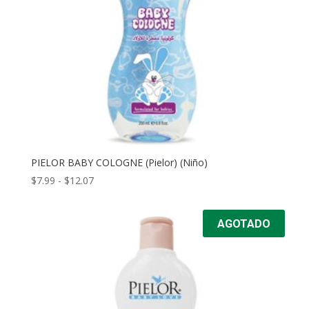
PIELOR BABY COLOGNE (Pielor) (Niño)
Rango
$
7.99
-
$
12.07
de
precios:
AGOTADO
desde
$7.99
hasta
$12.07