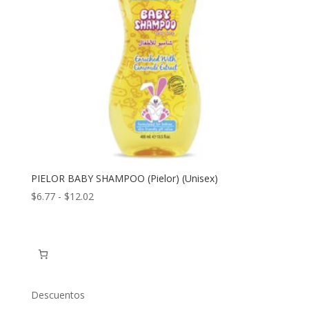
PIELOR BABY SHAMPOO (Pielor) (Unisex)
Rango
$
6.77
-
$
12.02
de
precios:
desde
$6.77
hasta
$12.02
Descuentos