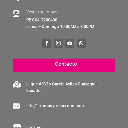
Ventas por mayor

PBX 04-7200400
Lunes – Domingo 10:00AM a 8:00PM
Contacto

Luque #632 y Garcia Aviles Guayaquil –
Ecuador

info@aromasyrecuerdos.com

Locales