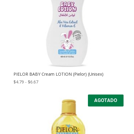
PIELOR BABY Cream LOTION (Pielor) (Unisex)
Rango
$
4.79
-
$
6.67
de
precios:
AGOTADO
desde
$4.79
hasta
$6.67