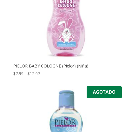
PIELOR BABY COLOGNE (Pielor) (Niña)
Rango
$
7.99
-
$
12.07
de
precios:
AGOTADO
desde
$7.99
hasta
$12.07