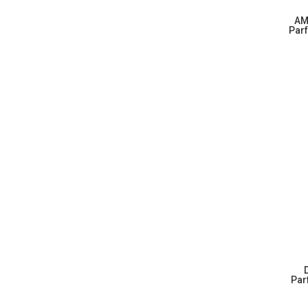
AM
Parf
Par