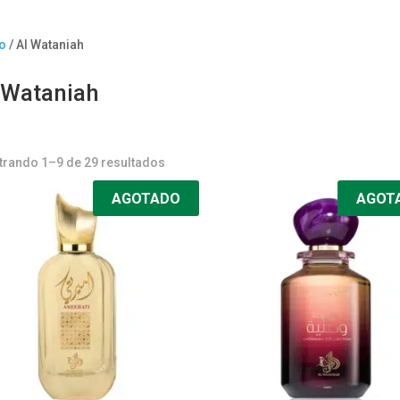
io
/ Al Wataniah
 Wataniah
rando 1–9 de 29 resultados
AGOTADO
AGOT