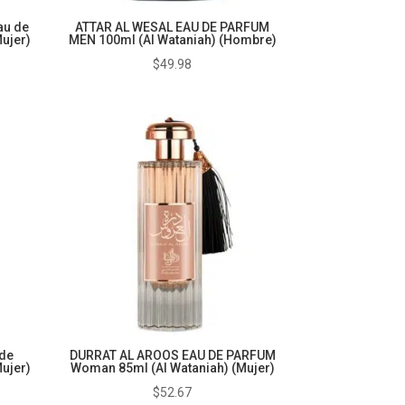
au de
ATTAR AL WESAL EAU DE PARFUM
ujer)
MEN 100ml (Al Wataniah) (Hombre)
$
49.98
de
DURRAT AL AROOS EAU DE PARFUM
ujer)
Woman 85ml (Al Wataniah) (Mujer)
$
52.67