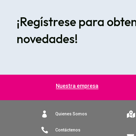
¡Regístrese para obte
novedades!
Nuestra empresa


Quienes Somos

Contáctenos