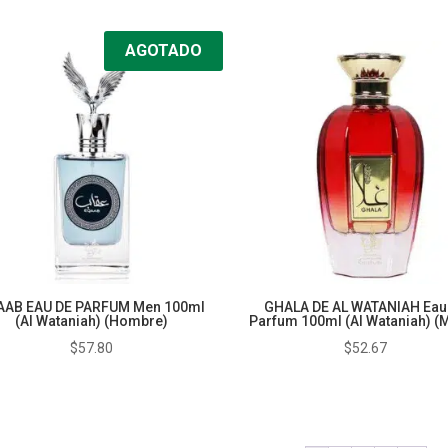
AGOTADO
AAB EAU DE PARFUM Men 100ml
GHALA DE AL WATANIAH Eau
(Al Wataniah) (Hombre)
Parfum 100ml (Al Wataniah) (M
$
57.80
$
52.67