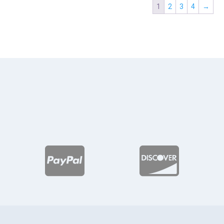
1
2
3
4
→

