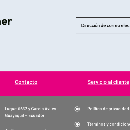
ner
Contacto
Servicio al cliente
\
Luque #632 y Garcia Aviles
Política de privacidad
Guayaquil – Ecuador
\
Términos y condicion