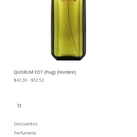
QUORUM EDT (Puig) (Hombre)
Rango
$
42.30
-
$
52.52
de
precios:
desde
$42.30
hasta
$52.52
Descuentos
Perfumería