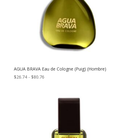
AGUA BRAVA Eau de Cologne (Puig) (Hombre)
Rango
$
26.74
-
$
80.76
de
precios:
desde
$26.74
hasta
$80.76