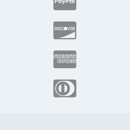



