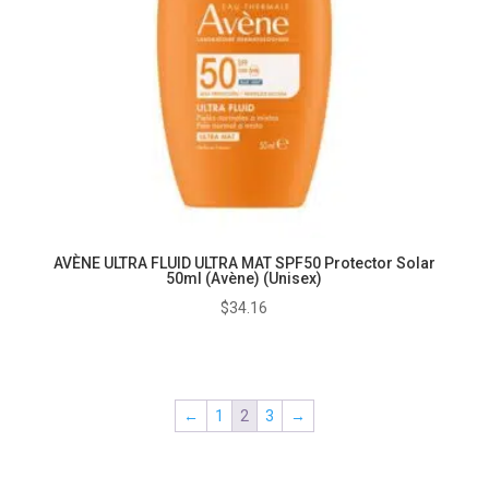
AVÈNE ULTRA FLUID ULTRA MAT SPF50 Protector Solar
50ml (Avène) (Unisex)
$
34.16
←
1
2
3
→