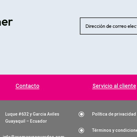
ner
Contacto
Servicio al cliente
\
Luque #632 y Garcia Aviles
Política de privacidad
Guayaquil – Ecuador
\
Términos y condicion