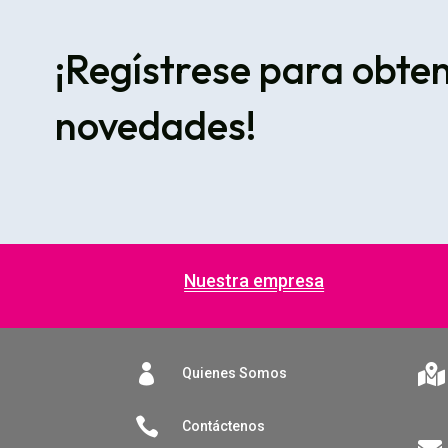
¡Regístrese para obte
novedades!
Nuestra empresa


Quienes Somos

Contáctenos