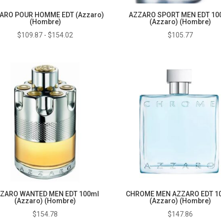
ARO POUR HOMME EDT (Azzaro)
AZZARO SPORT MEN EDT 10
(Hombre)
(Azzaro) (Hombre)
Rango
$
109.87
-
$
154.02
$
105.77
de
precios:
desde
$109.87
hasta
$154.02
ZARO WANTED MEN EDT 100ml
CHROME MEN AZZARO EDT 1
(Azzaro) (Hombre)
(Azzaro) (Hombre)
$
154.78
$
147.86