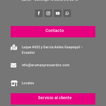
Contacto

Luque #632 y Garcia Aviles Guayaquil –
Ecuador

info@aromasyrecuerdos.com

Locales
Servicio al cliente