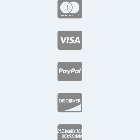




