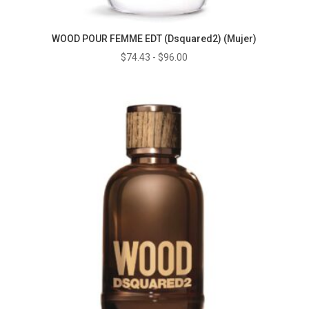
WOOD POUR FEMME EDT (Dsquared2) (Mujer)
Rango
$
74.43
-
$
96.00
de
precios:
desde
$74.43
hasta
$96.00