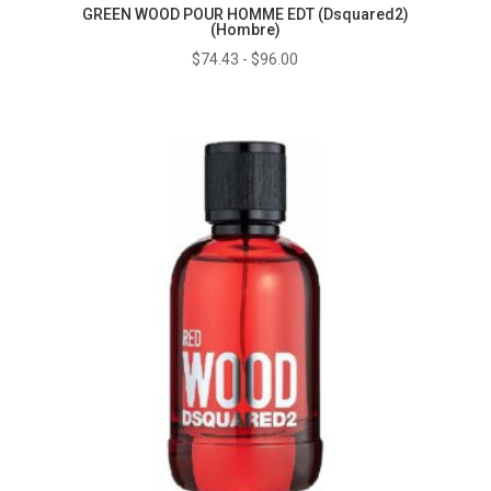
GREEN WOOD POUR HOMME EDT (Dsquared2)
(Hombre)
Rango
$
74.43
-
$
96.00
de
precios:
desde
$74.43
hasta
$96.00