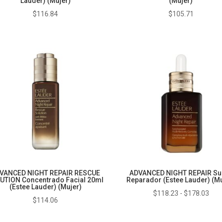
Lauder) (Mujer)
(Mujer)
$
116.84
$
105.71
VANCED NIGHT REPAIR RESCUE
ADVANCED NIGHT REPAIR Su
UTION Concentrado Facial 20ml
Reparador (Estee Lauder) (Mu
(Estee Lauder) (Mujer)
Ran
$
118.23
-
$
178.03
$
114.06
de
prec