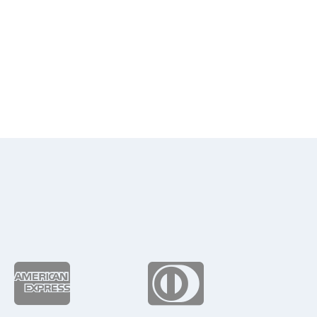
de
8.23
ta
8.03

