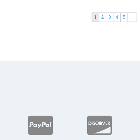
des
$11
1
2
3
4
5
→
has
$17

