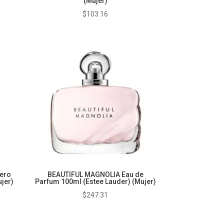
(Mujer)
$
103.16
ero
BEAUTIFUL MAGNOLIA Eau de
jer)
Parfum 100ml (Estee Lauder) (Mujer)
go
$
247.31
ios: