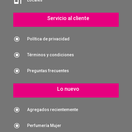

Locales
Servicio al cliente
\
Política de privacidad
\
Términos y condiciones
\
Preguntas frecuentes
Lo nuevo
\
Agregados recientemente
\
Perfumería Mujer