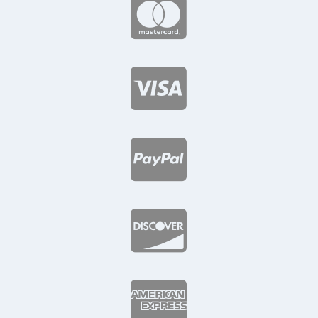




