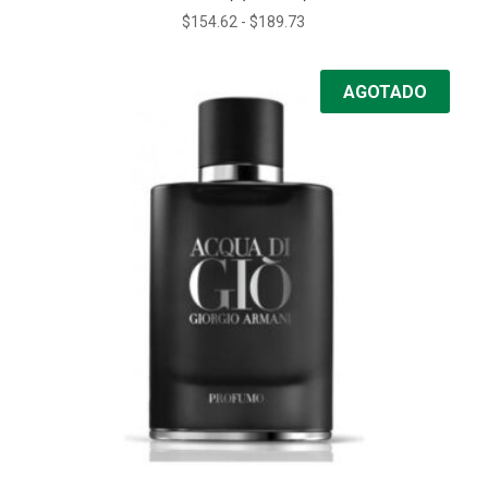
Rango
$
154.62
-
$
189.73
de
precios:
AGOTADO
desde
$154.62
hasta
$189.73