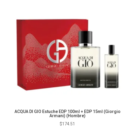
desde
$136.56
hasta
$173.72
ACQUA DI GIO Estuche EDP 100ml + EDP 15ml (Giorgio
Armani) (Hombre)
$
174.51