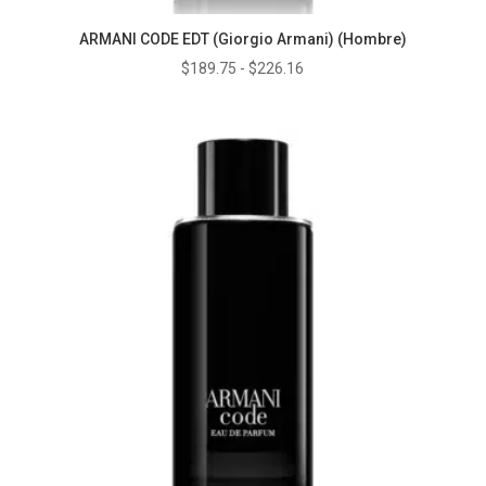
ARMANI CODE EDT (Giorgio Armani) (Hombre)
Rango
$
189.75
-
$
226.16
de
precios:
desde
$189.75
hasta
$226.16