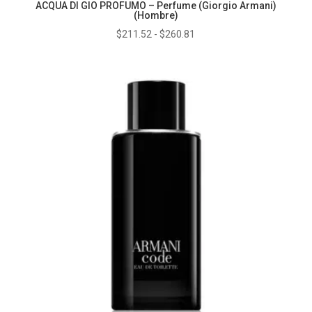
ACQUA DI GIO PROFUMO – Perfume (Giorgio Armani)
(Hombre)
Rango
$
211.52
-
$
260.81
de
precios:
desde
$211.52
hasta
$260.81