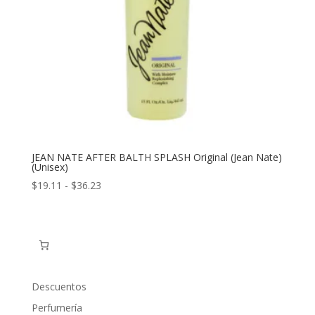
JEAN NATE AFTER BALTH SPLASH Original (Jean Nate)
(Unisex)
Rango
$
19.11
-
$
36.23
de
precios:
desde
$19.11
hasta
$36.23
Descuentos
Perfumería