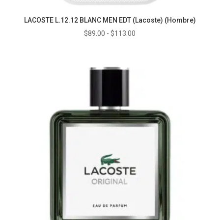
LACOSTE L.12.12 BLANC MEN EDT (Lacoste) (Hombre)
Rango
$
89.00
-
$
113.00
de
precios:
desde
$89.00
hasta
$113.00