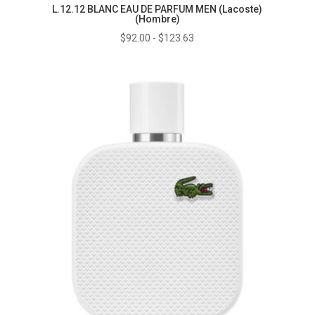
L.12.12 BLANC EAU DE PARFUM MEN (Lacoste)
(Hombre)
Rango
$
92.00
-
$
123.63
de
precios:
desde
$92.00
hasta
$123.63