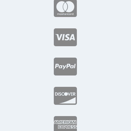




