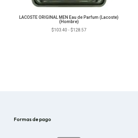
LACOSTE ORIGINAL MEN Eau de Parfum (Lacoste)
(Hombre)
Rango
$
103.40
-
$
128.57
de
precios:
desde
$103.40
hasta
$128.57
Formas de pago