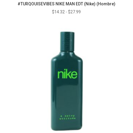
#TURQOUISEVIBES NIKE MAN EDT (Nike) (Hombre)
Rango
$
14.32
-
$
27.99
de
precios:
desde
$14.32
hasta
$27.99