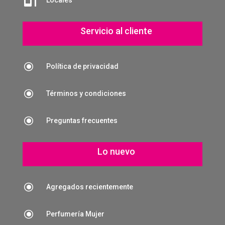

Locales
Servicio al cliente
\
Política de privacidad
\
Términos y condiciones
\
Preguntas frecuentes
Lo nuevo
\
Agregados recientemente
\
Perfumería Mujer