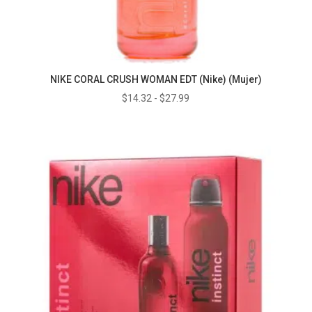
NIKE CORAL CRUSH WOMAN EDT (Nike) (Mujer)
Rango
$
14.32
-
$
27.99
de
precios:
desde
$14.32
hasta
$27.99