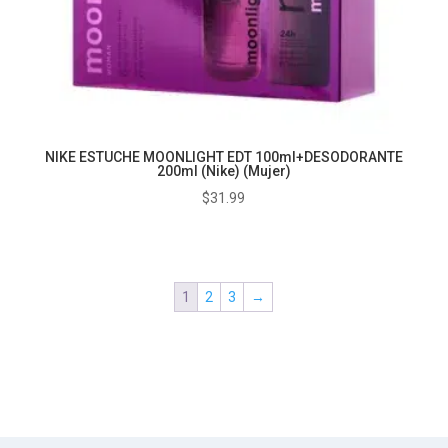
NIKE ESTUCHE MOONLIGHT EDT 100ml+DESODORANTE
200ml (Nike) (Mujer)
$
31.99
1
2
3
→