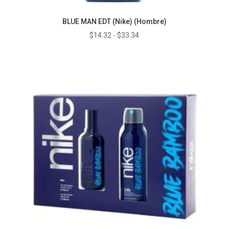
BLUE MAN EDT (Nike) (Hombre)
Rango
$
14.32
-
$
33.34
de
precios:
desde
$14.32
hasta
$33.34