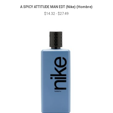
A SPICY ATTITUDE MAN EDT (Nike) (Hombre)
Rango
$
14.32
-
$
27.49
de
precios:
desde
$14.32
hasta
$27.49