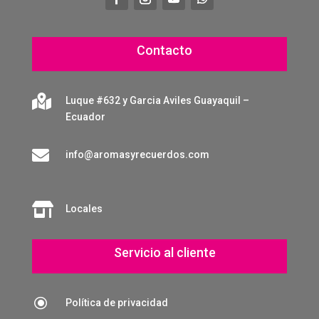
Contacto

Luque #632 y Garcia Aviles Guayaquil –
Ecuador

info@aromasyrecuerdos.com

Locales
Servicio al cliente
\
Política de privacidad