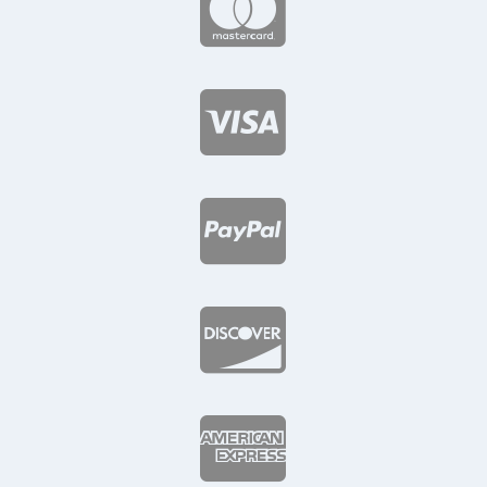




