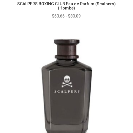
SCALPERS BOXING CLUB Eau de Parfum (Scalpers)
(Hombe)
Rango
$
63.66
-
$
80.09
de
precios:
desde
$63.66
hasta
$80.09