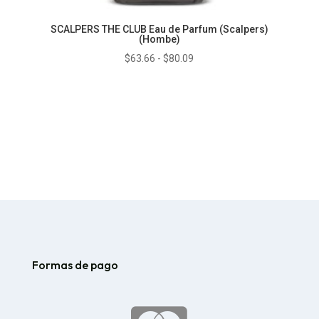
SCALPERS THE CLUB Eau de Parfum (Scalpers)
(Hombe)
Rango
$
63.66
-
$
80.09
de
precios:
desde
$63.66
hasta
$80.09
Formas de pago