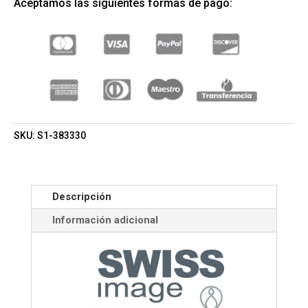
Aceptamos las siguientes formas de pago:
DÍA
50ML
(SWISS
IMAGE)
(MUJER)
CANTIDAD
SKU:
S1-383330
Descripción
Información adicional