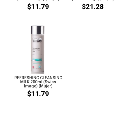
$
11.79
$
21.28
REFRESHING CLEANSING
MILK 200ml (Swiss
Image) (Mujer)
$
11.79