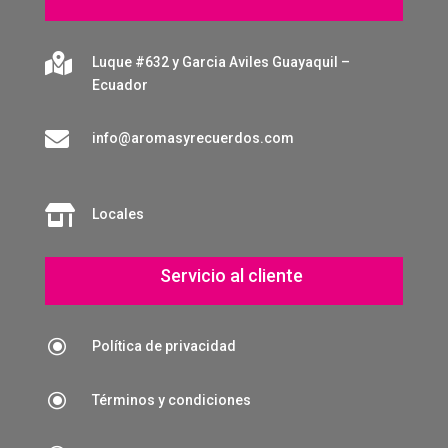

Luque #632 y Garcia Aviles Guayaquil –
Ecuador

info@aromasyrecuerdos.com

Locales
Servicio al cliente
\
Política de privacidad
\
Términos y condiciones