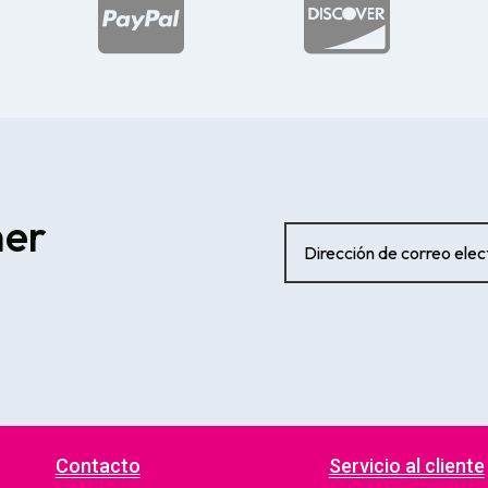


ner
Contacto
Servicio al cliente