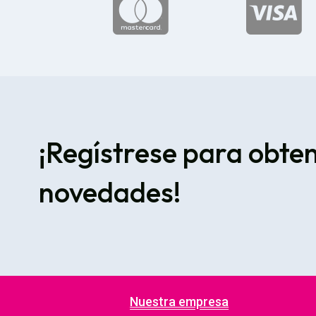


¡Regístrese para obte
novedades!
Nuestra empresa