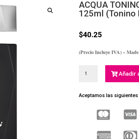
ACQUA TONIN
125ml (Tonino
$
40.25
(Precio Incluye IVA) – Made
ACQUA
Añadir a
TONINO
LAMBORGHINI
EDT
Aceptamos las siguientes
125ML
(TONINO
LAMBORGHINI)
(HOMBRE)
CANTIDAD