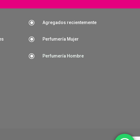
\
Agregados recientemente
\
es
Perfumería Mujer
\
Perfumería Hombre