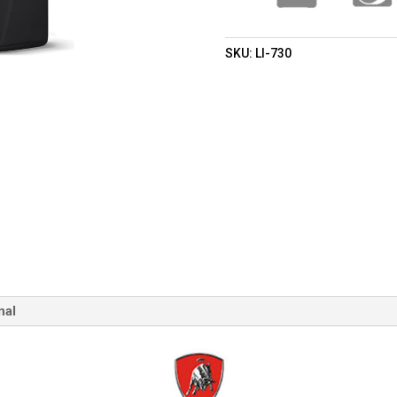
SKU:
LI-730
nal