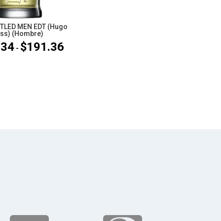
TLED MEN EDT (Hugo
ss) (Hombre)
.34
$
191.36
Rango
-
de
precios:
desde
$114.34
hasta
$191.36