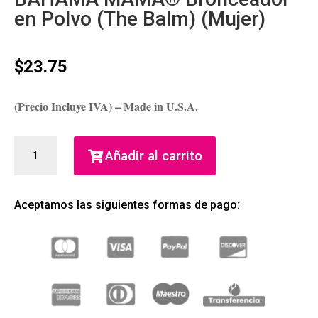
en Polvo (The Balm) (Mujer)
$
23.75
(Precio Incluye IVA) – Made in U.S.A.
BAHAMA
Añadir al carrito
MAMA®
BRONCEADOR
EN
Aceptamos las siguientes formas de pago:
POLVO
(THE
BALM)
(MUJER)
CANTIDAD