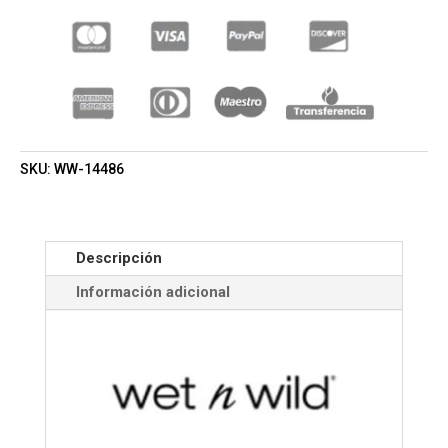
LASH
SERUM
(WET
N
WILD)
(MUJER)
CANTIDAD
SKU:
WW-14486
Descripción
Información adicional