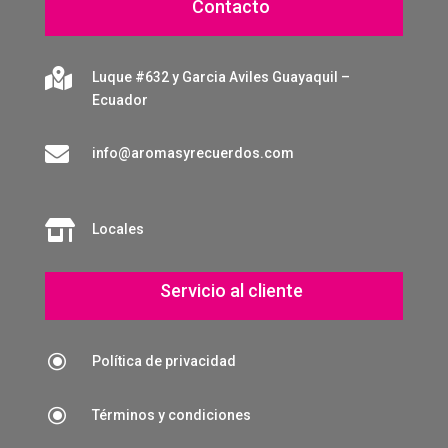
Contacto

Luque #632 y Garcia Aviles Guayaquil –
Ecuador

info@aromasyrecuerdos.com

Locales
Servicio al cliente
\
Política de privacidad
\
Términos y condiciones