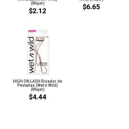
(Mujer)
$
6.65
$
2.12
HIGH ON LASH Rizador de
Pestañas (Wet n Wild)
(Mujer)
$
4.44