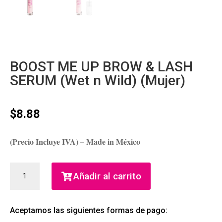
BOOST ME UP BROW & LASH
SERUM (Wet n Wild) (Mujer)
$
8.88
(Precio Incluye IVA) – Made in México
BOOST
Añadir al carrito
ME
UP
BROW
Aceptamos las siguientes formas de pago:
&