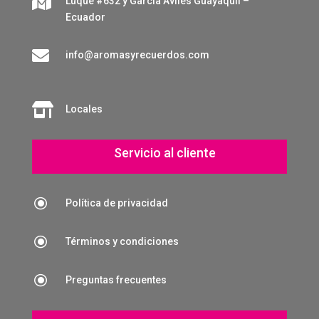

Luque #632 y Garcia Aviles Guayaquil –
Ecuador

info@aromasyrecuerdos.com

Locales
Servicio al cliente
\
Política de privacidad
\
Términos y condiciones
\
Preguntas frecuentes