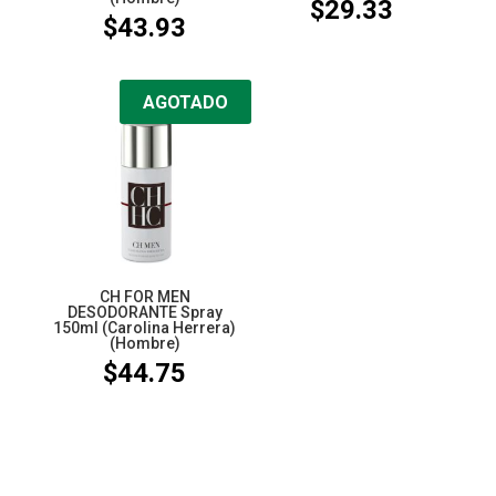
$
29.33
$
43.93
AGOTADO
CH FOR MEN
DESODORANTE Spray
150ml (Carolina Herrera)
(Hombre)
$
44.75