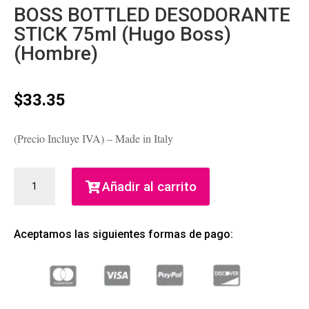
BOSS BOTTLED DESODORANTE
STICK 75ml (Hugo Boss)
(Hombre)
$
33.35
(Precio Incluye IVA) – Made in Italy
BOSS
Añadir al carrito
BOTTLED
DESODORANTE
STICK
Aceptamos las siguientes formas de pago:
75ML
(HUGO
BOSS)
(HOMBRE)
CANTIDAD