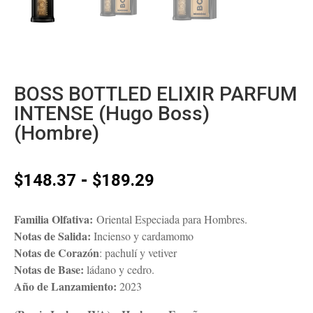
BOSS BOTTLED ELIXIR PARFUM
INTENSE (Hugo Boss)
(Hombre)
Rango
-
$
148.37
$
189.29
de
precios:
Familia Olfativa:
Oriental Especiada para Hombres.
desde
Notas de Salida:
Incienso y cardamomo
$148.37
Notas de Corazón
: pachulí y vetiver
hasta
Notas de Base:
ládano y cedro.
$189.29
Año de Lanzamiento:
2023