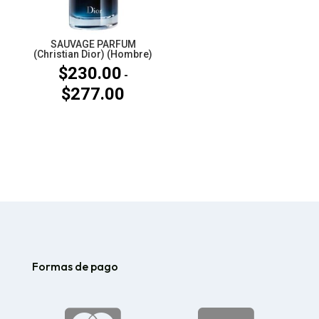
SAUVAGE PARFUM
(Christian Dior) (Hombre)
$
230.00
-
$
277.00
Rango
de
precios:
desde
$230.00
hasta
$277.00
Formas de pago