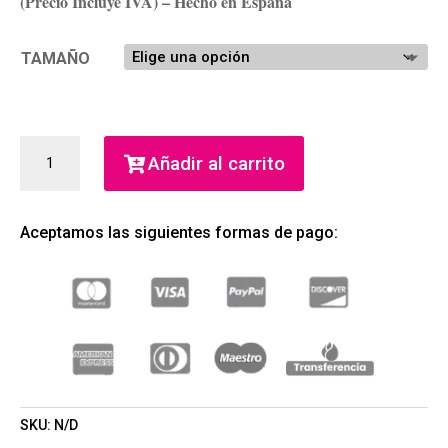
(Precio Incluye IVA) – Hecho en España
TAMAÑO
BOSS
Añadir al carrito
BOTTLED
ELIXIR
PARFUM
Aceptamos las siguientes formas de pago:
INTENSE
(HUGO
BOSS)
(HOMBRE)
CANTIDAD
SKU:
N/D