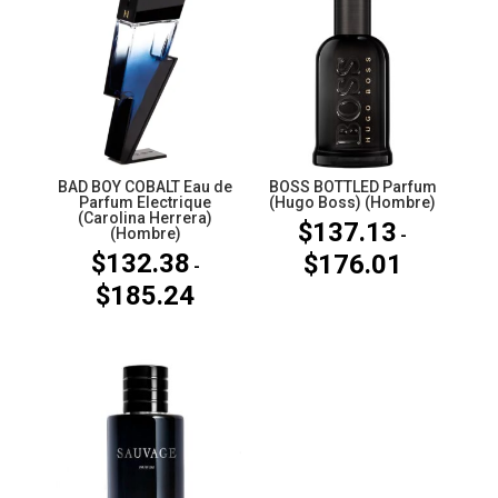
BAD BOY COBALT Eau de
BOSS BOTTLED Parfum
Parfum Electrique
(Hugo Boss) (Hombre)
(Carolina Herrera)
$
137.13
(Hombre)
-
$
132.38
$
176.01
Rango
-
$
185.24
de
Rango
precios:
de
desde
precios:
$137.13
desde
hasta
$132.38
$176.01
hasta
$185.24