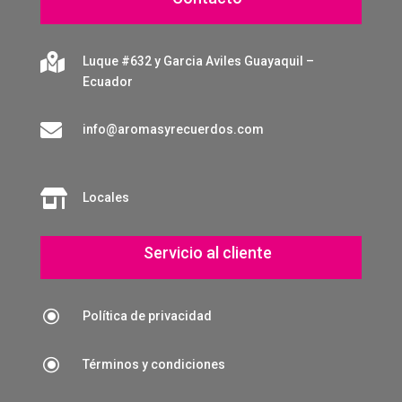

Luque #632 y Garcia Aviles Guayaquil –
Ecuador

info@aromasyrecuerdos.com

Locales
Servicio al cliente
\
Política de privacidad
\
Términos y condiciones