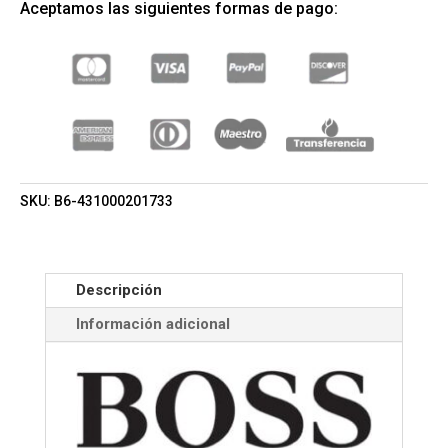
Aceptamos las siguientes formas de pago:
HER
ESTUCHE
EDP
50ML+BODY
LOTION
75ML
(HUGO
BOSS)
(MUJER)
SKU:
B6-431000201733
CANTIDAD
Descripción
Información adicional