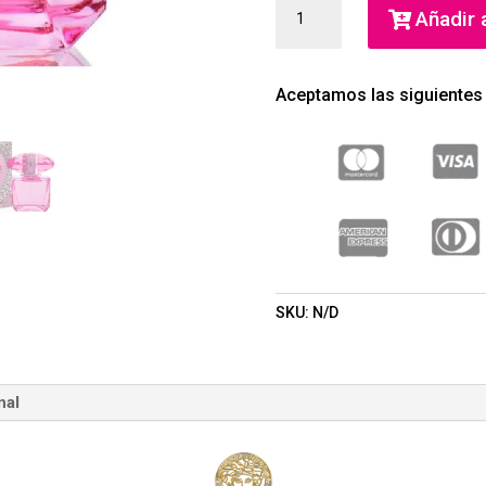
BRIGHT
Añadir a
CRYSTAL
ABSOLU
EAU
Aceptamos las siguientes
DE
PARFUM
(GIANNI
VERSACE)
(MUJER)
CANTIDAD
SKU:
N/D
nal