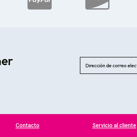


ner
Contacto
Servicio al cliente