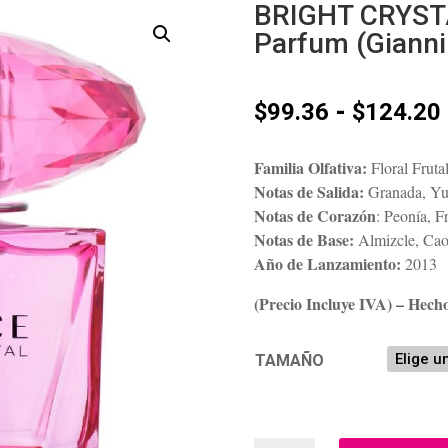
BRIGHT CRYST
Parfum (Gianni
-
$
99.36
$
124.20
Familia Olfativa:
Floral Frutal
Notas de Salida:
Granada, Yuz
Notas de Corazón
: Peonía, 
Notas de Base:
Almizcle, Cao
Año de Lanzamiento:
2013
(Precio Incluye IVA) – Hecho
TAMAÑO