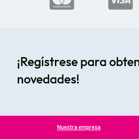


¡Regístrese para obte
novedades!
Nuestra empresa