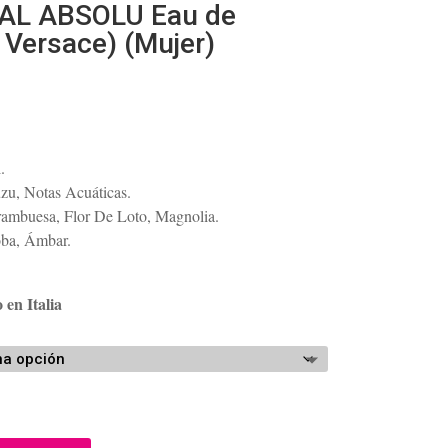
AL ABSOLU Eau de
 Versace) (Mujer)
Rango
de
precios:
.
desde
u, Notas Acuáticas.
$99.36
Frambuesa, Flor De Loto, Magnolia.
hasta
ba, Ámbar.
$124.20
 en Italia