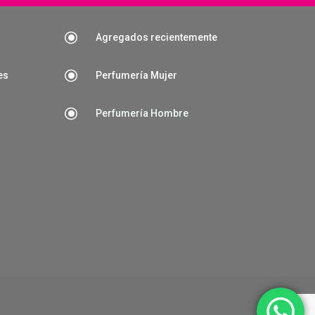
\
Agregados recientemente
\
es
Perfumería Mujer
\
Perfumería Hombre