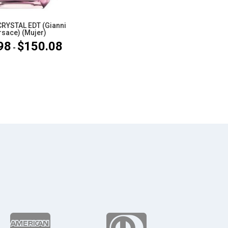
RYSTAL EDT (Gianni
rsace) (Mujer)
98
$
150.08
Rango
-
de
precios:
desde
$87.98
hasta
$150.08