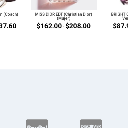
m (Coach)
MISS DIOR EDT (Christian Dior)
BRIGHT C
(Mujer)
Ve
37.60
$
162.00
$
208.00
$
87.
Rango
Rango
-
de
de
precios:
precios:
desde
desde
$109.88
$162.00
hasta
hasta
$137.60
$208.00