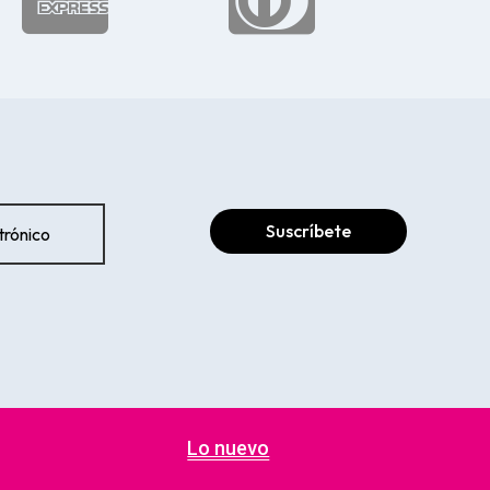


Suscríbete
Lo nuevo