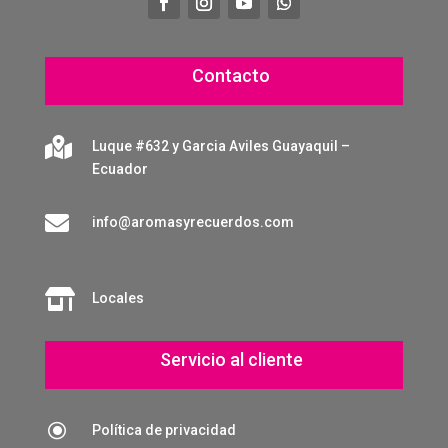
Contacto

Luque #632 y Garcia Aviles Guayaquil –
Ecuador

info@aromasyrecuerdos.com

Locales
Servicio al cliente
\
Política de privacidad