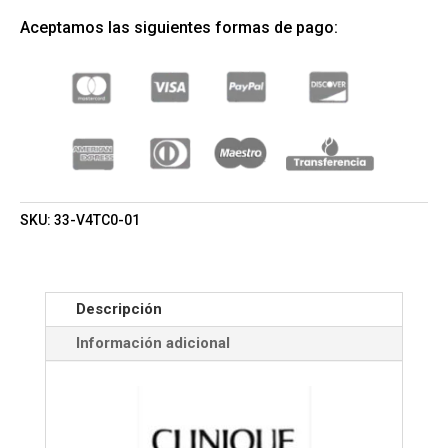
ZERO
Aceptamos las siguientes formas de pago:
GRAVITY
24H
MÁSCARA
#01
BLACK
(CLINIQUE)
(MUJER)
CANTIDAD
SKU:
33-V4TC0-01
Descripción
Información adicional