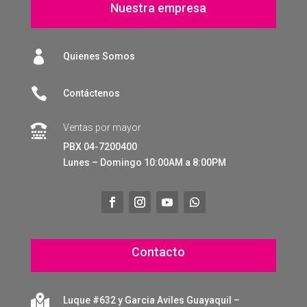
Nuestra empresa

Quienes Somos

Contáctenos
Ventas por mayor

PBX 04-7200400
Lunes – Domingo 10:00AM a 8:00PM
Contacto

Luque #632 y Garcia Aviles Guayaquil –