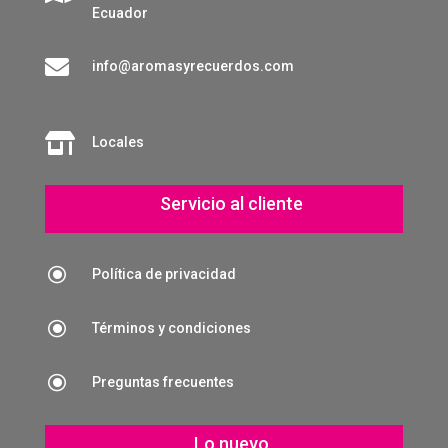
Ecuador

info@aromasyrecuerdos.com

Locales
Servicio al cliente
\
Política de privacidad
\
Términos y condiciones
\
Preguntas frecuentes
Lo nuevo