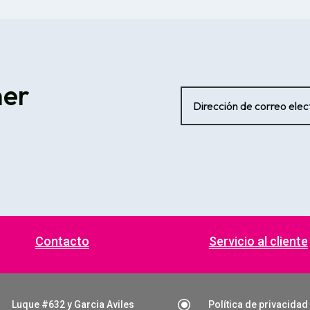
ner
Contacto
Servicio al cliente
\
Luque #632 y Garcia Aviles
Política de privacidad