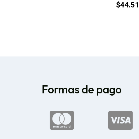
$
44.5
Formas de pago

