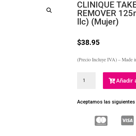
CLINIQUE TAK
REMOVER 125ml 
llc) (Mujer)
$
38.95
(Precio Incluye IVA) – Made i
CLINIQUE
Añadir a
TAKE
THE
DAY
Aceptamos las siguientes
OFF
MAKEUP
REMOVER
125ML
(CLINIQUE