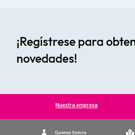
¡Regístrese para obte
novedades!
Nuestra empresa


Quienes Somos