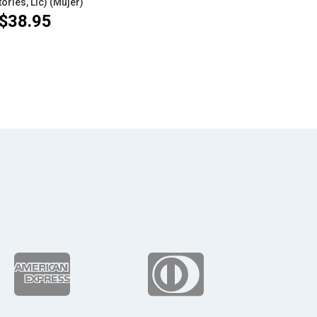
ories, Llc) (Mujer)
$
38.95

