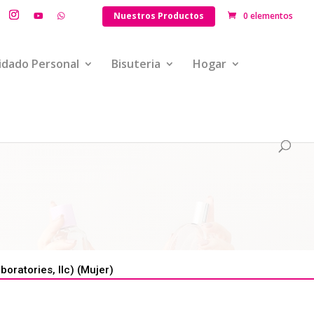
Nuestros Productos
0 elementos
idado Personal
Bisuteria
Hogar
ratories, llc) (Mujer)