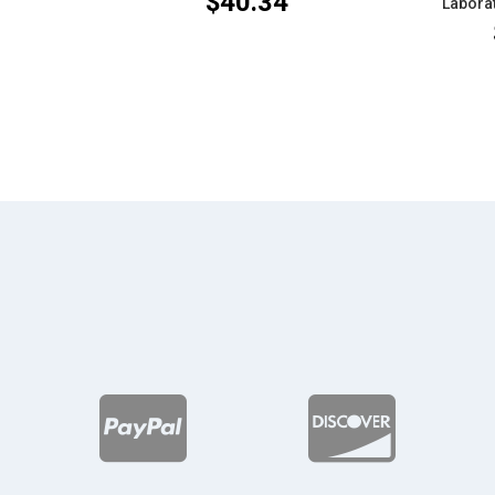
$
40.34
Laborat
1

