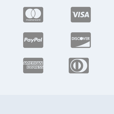





