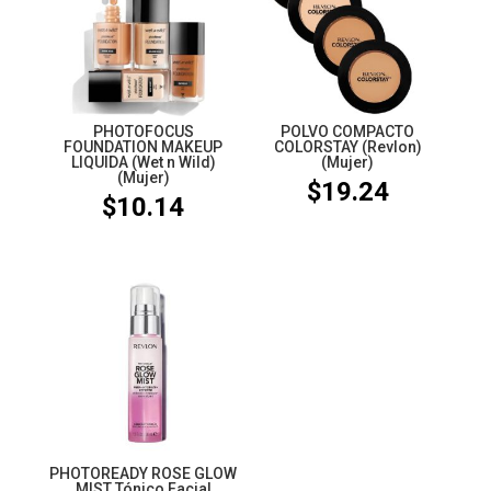
PHOTOFOCUS
POLVO COMPACTO
FOUNDATION MAKEUP
COLORSTAY (Revlon)
LIQUIDA (Wet n Wild)
(Mujer)
(Mujer)
$
19.24
$
10.14
PHOTOREADY ROSE GLOW
MIST Tónico Facial