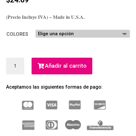
(Precio Incluye IVA) – Made in U.S.A.
COLORES
COLORSTAY
Añadir al carrito
SPF
15
MAKEUP
Aceptamos las siguientes formas de pago:
LIQUID
(REVLON)
(MUJER)
CANTIDAD