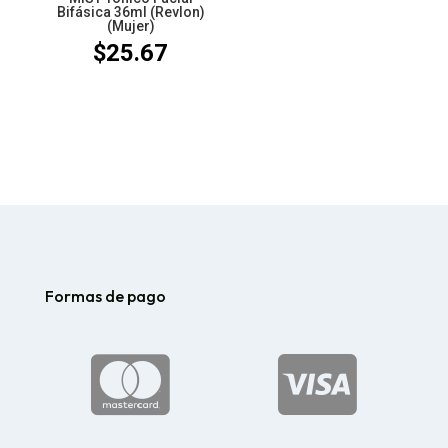
Bifásica 36ml (Revlon)
(Mujer)
$
25.67
Formas de pago

