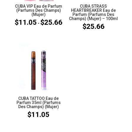
CUBA VIP Eau de Parfum
CUBA STRASS
(Parfums Des Champs)
HEARTBREAKER Eau de
(Mujer)
Parfum (Parfums Des
Champs) (Mujer) – 100ml
$
11.05
$
25.66
Rango
-
$
25.66
de
precios:
desde
$11.05
hasta
$25.66
CUBA TATTOO Eau de
Parfum 35ml (Parfums
Des Champs) (Mujer)
$
11.05