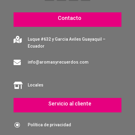
Contacto

Luque #632 y Garcia Aviles Guayaquil –
Ecuador

info@aromasyrecuerdos.com

Locales
Servicio al cliente
\
Política de privacidad