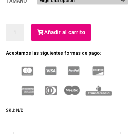
hasta
TAMAÑO
$25.66
CUBA
Añadir al carrito
LA
VIDA
EAU
Aceptamos las siguientes formas de pago:
DE
PARFUM
(PARFUMS
DES
CHAMPS)
(MUJER)
CANTIDAD
SKU:
N/D