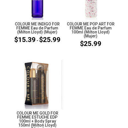
COLOUR ME INDIGO FOR
COLOUR ME POP ART FOR
FEMME Eau de Parfum
FEMME Eau de Parfum
(Milton Lloyd) (Mujer)
100ml (Milton Lloyd)
(Mujer)
$
15.39
$
25.99
Rango
-
$
25.99
de
precios:
desde
$15.39
hasta
$25.99
COLOUR ME GOLD FOR
FEMME ESTUCHE EDP
100ml + Body Spray
150ml (Milton Lloyd)