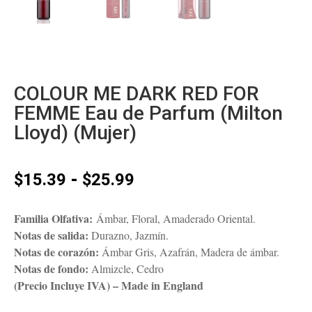
COLOUR ME DARK RED FOR
FEMME Eau de Parfum (Milton
Lloyd) (Mujer)
Rango
-
$
15.39
$
25.99
de
precios:
Familia Olfativa:
Ámbar, Floral, Amaderado Oriental.
desde
Notas de salida:
Durazno, Jazmín.
$15.39
Notas de corazón:
Ámbar Gris, Azafrán, Madera de ámbar.
hasta
Notas de fondo:
Almizcle, Cedro
$25.99
(Precio Incluye IVA) – Made in England