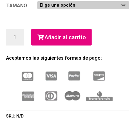
TAMAÑO
COLOUR
Añadir al carrito
ME
DARK
RED
Aceptamos las siguientes formas de pago:
FOR
FEMME
EAU
DE
PARFUM
(MILTON
LLOYD)
(MUJER)
CANTIDAD
SKU:
N/D