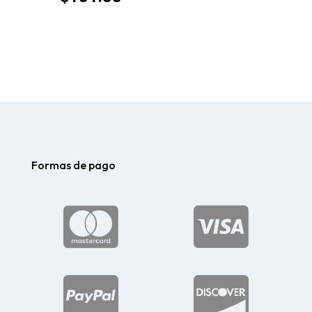
de
precios:
desde
$134.73
hasta
$181.83
Formas de pago



