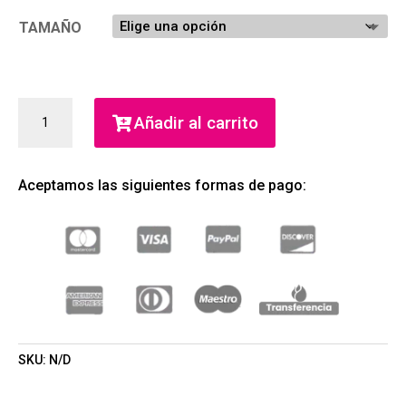
TAMAÑO
DIESEL
Añadir al carrito
SPIRIT
OF
THE
Aceptamos las siguientes formas de pago:
BRAVE
EDT
(DIESEL)
(HOMBRE)
CANTIDAD
SKU:
N/D