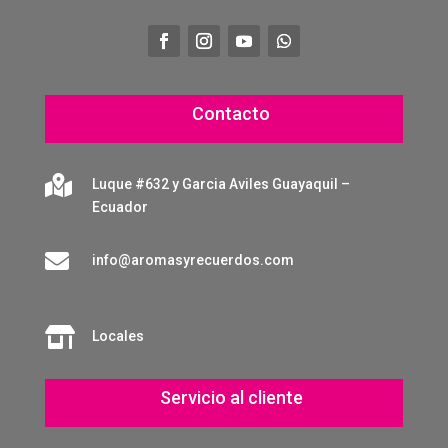
Contacto

Luque #632 y Garcia Aviles Guayaquil –
Ecuador

info@aromasyrecuerdos.com

Locales
Servicio al cliente