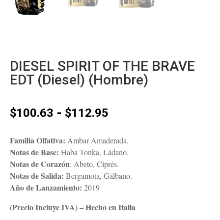
DIESEL SPIRIT OF THE BRAVE
EDT (Diesel) (Hombre)
Rango
-
$
100.63
$
112.95
de
precios:
Familia Olfativa:
Ámbar Amaderada.
desde
Notas de Base:
Haba Tonka, Ládano.
$100.63
Notas de Corazón
: Abeto, Ciprés.
hasta
Notas de Salida:
Bergamota, Gálbano.
$112.95
Año de Lanzamiento:
2019
(Precio Incluye IVA) – Hecho en Italia