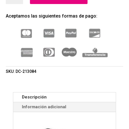
ESTUCHE
BODY
Aceptamos las siguientes formas de pago:
SPLASH
280ML+BODY
SPLASH
60ML+BODY
LOTION
280+REGALO
(DISNEY)
(NIÑAS)
CANTIDAD
SKU:
DC-213084
Descripción
Información adicional