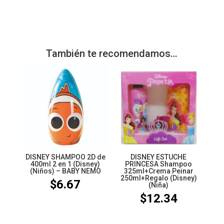
También te recomendamos…
DISNEY SHAMPOO 2D de
DISNEY ESTUCHE
400ml 2 en 1 (Disney)
PRINCESA Shampoo
(Niños) – BABY NEMO
325ml+Crema Peinar
250ml+Regalo (Disney)
$
6.67
(Niña)
$
12.34