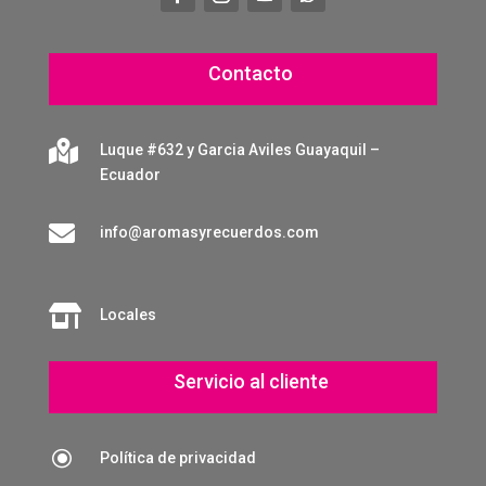
Contacto

Luque #632 y Garcia Aviles Guayaquil –
Ecuador

info@aromasyrecuerdos.com

Locales
Servicio al cliente
\
Política de privacidad