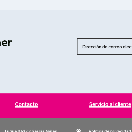
ner
Contacto
Servicio al cliente
\
Luque #632 y Garcia Aviles
Política de privacidad