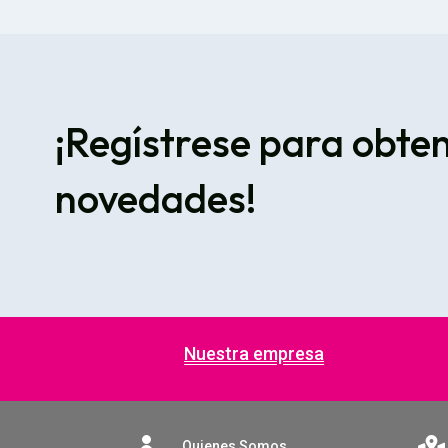
¡Regístrese para obte
novedades!
Nuestra empresa


Quienes Somos