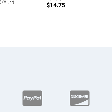
) (Mujer)
$
14.75
3

