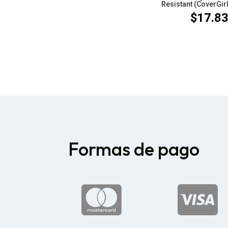
Resistant (CoverGirl
$
17.8
Formas de pago

