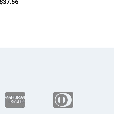
$
37.56

