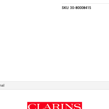
SKU:
30-80008415
nal