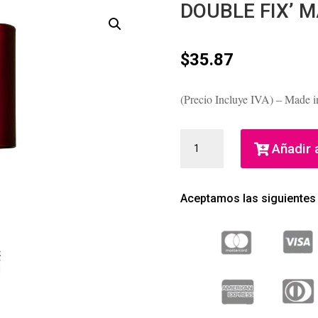
DOUBLE FIX’ M
$
35.87
(Precio Incluye IVA) – Made i
DOUBLE
Añadir a
FIX'
MÁSCARA
(CLARINS)
Aceptamos las siguientes
(MUJER)
CANTIDAD