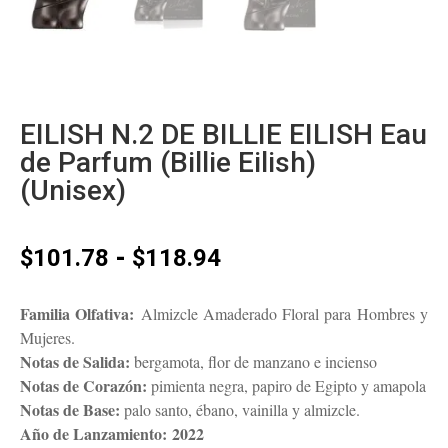
EILISH N.2 DE BILLIE EILISH Eau
de Parfum (Billie Eilish)
(Unisex)
Rango
-
$
101.78
$
118.94
de
precios:
Familia Olfativa:
Almizcle Amaderado Floral para Hombres y
desde
Mujeres.
$101.78
Notas de Salida:
bergamota, flor de manzano e incienso
hasta
Notas de Corazón:
pimienta negra, papiro de Egipto y amapola
$118.94
Notas de Base:
palo santo, ébano, vainilla y almizcle.
Año de Lanzamiento:
2022