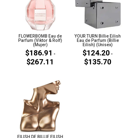
FLOWERBOMB Eau de
YOUR TURN Billie Eilish
Parfum (Viktor & Rolf)
Eau de Parfum (Billie
(Mujer)
Eilish) (Unisex)
$
186.91
$
124.20
-
-
$
267.11
$
135.70
Rango
Rango
de
de
precios:
precios:
desde
desde
$186.91
$124.20
hasta
hasta
$267.11
$135.70
EILISH DE BILLIE EILISH