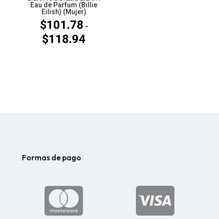
Eau de Parfum (Billie
Eilish) (Mujer)
$
101.78
-
$
118.94
Rango
de
precios:
desde
$101.78
hasta
$118.94
Formas de pago

