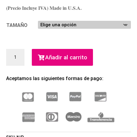
(Precio Incluye IVA) Made in U.S.A.
TAMAÑO
EILISH
Añadir al carrito
N.2
DE
BILLIE
Aceptamos las siguientes formas de pago:
EILISH
EAU
DE
PARFUM
(BILLIE
EILISH)
(UNISEX)
CANTIDAD