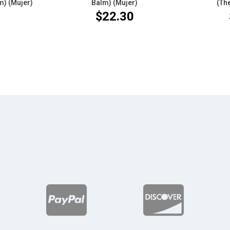
m) (Mujer)
Balm) (Mujer)
(Th
0
$
22.30

