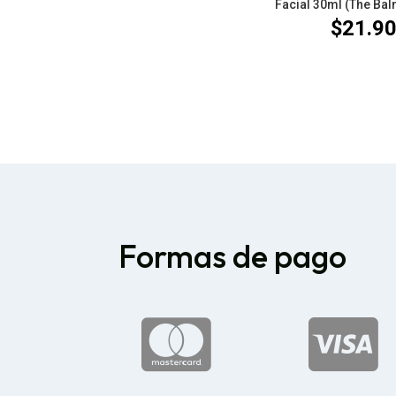
Facial 30ml (The Bal
$
21.9
Formas de pago

