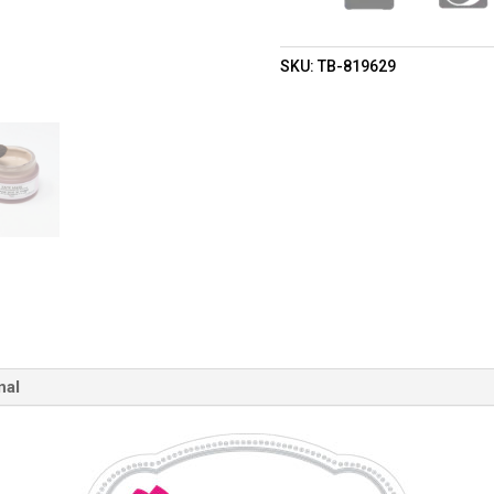
SKU:
TB-819629
nal