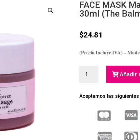
FACE MASK Masc
30ml (The Balm
$
24.81
(Precio Incluye IVA) – Made
FACE
Añadir a
MASK
MASCARILLA
FACIAL
Aceptamos las siguientes
HIDRATANTE
30ML
(THE
BALM)
(MUJER)
CANTIDAD