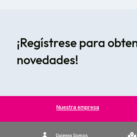
¡Regístrese para obte
novedades!
Nuestra empresa


Quienes Somos