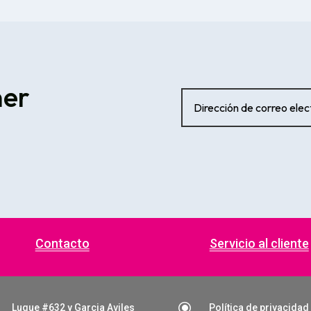
ner
Contacto
Servicio al cliente
\
Luque #632 y Garcia Aviles
Política de privacidad