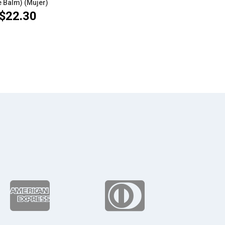
e Balm) (Mujer)
$
22.30

