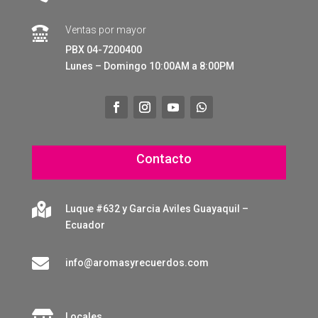
Ventas por mayor

PBX 04-7200400
Lunes – Domingo 10:00AM a 8:00PM
Contacto

Luque #632 y Garcia Aviles Guayaquil –
Ecuador

info@aromasyrecuerdos.com

Locales