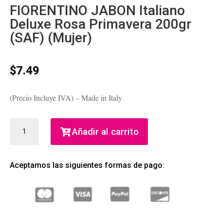
FIORENTINO JABON Italiano
Deluxe Rosa Primavera 200gr
(SAF) (Mujer)
$
7.49
(Precio Incluye IVA) – Made in Italy
FIORENTINO
Añadir al carrito
JABON
ITALIANO
DELUXE
Aceptamos las siguientes formas de pago:
ROSA
PRIMAVERA
200GR
(SAF)
(MUJER)