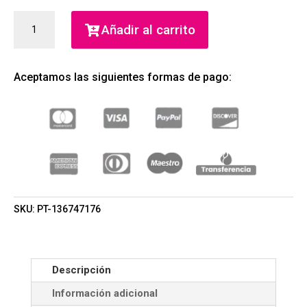
GOLD
Añadir al carrito
RUSH
EAU
DE
Aceptamos las siguientes formas de pago:
PARFUM
(PARIS
HILTON)
(MUJER)
CANTIDAD
SKU:
PT-136747176
Descripción
Información adicional