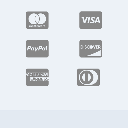





