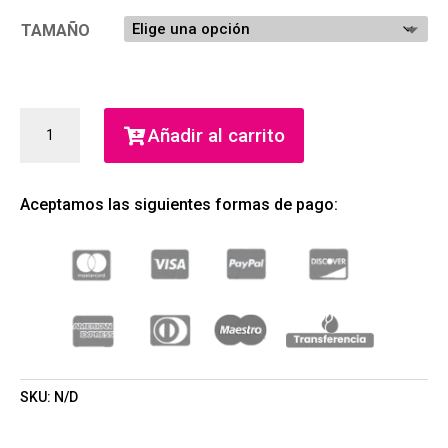
TAMAÑO
GOOD
Añadir al carrito
FORTUNE
EAU
DE
Aceptamos las siguientes formas de pago:
PARFUM
(VIKTOR
&
ROLF)
(MUJER)
CANTIDAD
SKU:
N/D