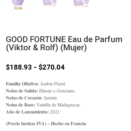
GOOD FORTUNE Eau de Parfum
(Viktor & Rolf) (Mujer)
Rango
-
$
188.93
$
270.04
de
precios:
Familia Olfativa:
Ámbar Floral.
desde
Notas de Salida:
Hinojo y Genciana.
$188.93
Notas de Corazón
: Jazmín.
hasta
Notas de Base:
Vainilla de Madagascar.
$270.04
Año de Lanzamiento:
2022
(Precio Incluye IVA) – Hecho en Francia