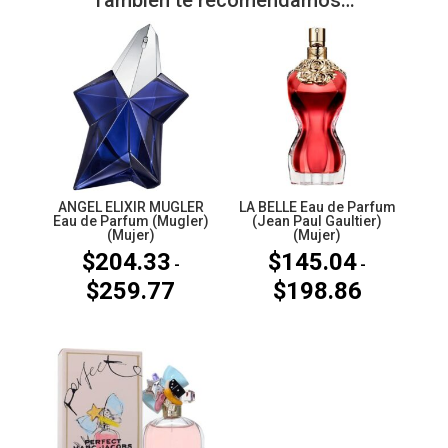
ANGEL ELIXIR MUGLER
LA BELLE Eau de Parfum
Eau de Parfum (Mugler)
(Jean Paul Gaultier)
(Mujer)
(Mujer)
$
204.33
$
145.04
-
-
$
259.77
$
198.86
Rango
Rango
de
de
precios:
precios:
desde
desde
$204.33
$145.04
hasta
hasta
$259.77
$198.86