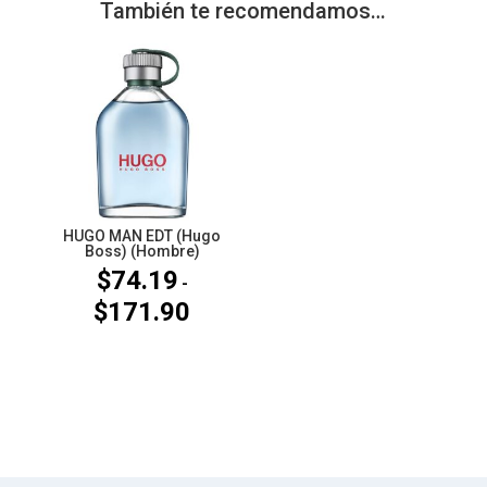
También te recomendamos…
HUGO MAN EDT (Hugo
Boss) (Hombre)
$
74.19
-
$
171.90
Rango
de
precios:
desde
$74.19
hasta
$171.90