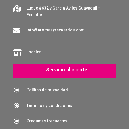

Luque #632 y Garcia Aviles Guayaquil –
Ecuador

info@aromasyrecuerdos.com

Locales
Servicio al cliente
\
Política de privacidad
\
Términos y condiciones
\
Preguntas frecuentes