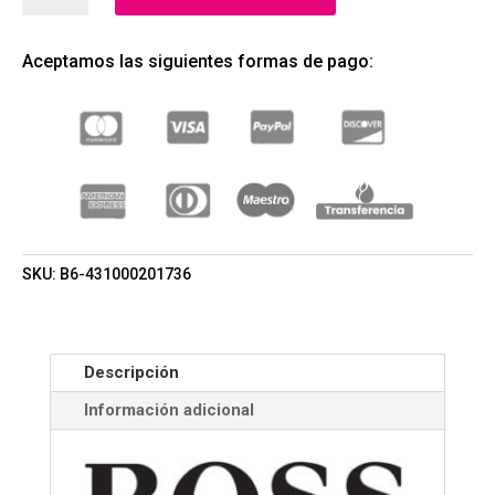
ESTUCHE
EDT
Aceptamos las siguientes formas de pago:
125ML+DESODORANTE
75ML+SHOWER
GEL
50ML
(HUGO
BOSS)
(HOMBRE)
CANTIDAD
SKU:
B6-431000201736
Descripción
Información adicional