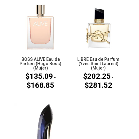
BOSS ALIVE Eau de
LIBRE Eau de Parfum
Parfum (Hugo Boss)
(Yves Saint Laurent)
(Mujer)
(Mujer)
$
135.09
$
202.25
-
-
$
168.85
$
281.52
Rango
Rango
de
de
precios:
precios:
desde
desde
$135.09
$202.25
hasta
hasta
$168.85
$281.52