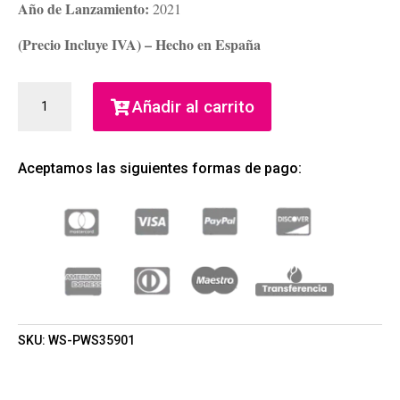
Año de Lanzamiento:
2021
(Precio Incluye IVA) – Hecho en España
INTIMATE
Añadir al carrito
DAYDREAM
EAU
DE
Aceptamos las siguientes formas de pago:
PARFUM
100ML
(WOMEN
SECRET)
(MUJER)
CANTIDAD
SKU:
WS-PWS35901