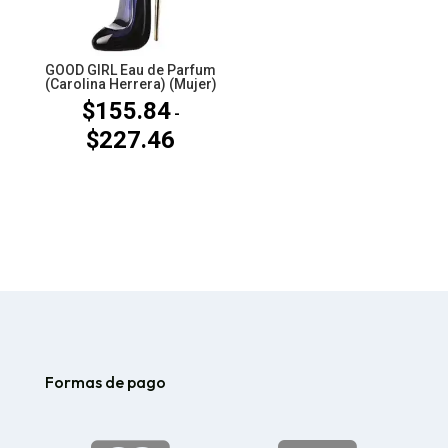
GOOD GIRL Eau de Parfum
(Carolina Herrera) (Mujer)
$
155.84
-
$
227.46
Rango
de
precios:
desde
$155.84
hasta
$227.46
Formas de pago