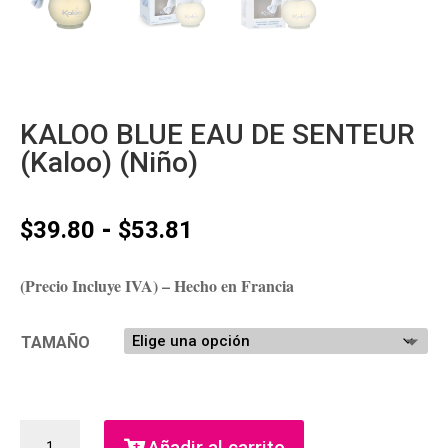
KALOO BLUE EAU DE SENTEUR
(Kaloo) (Niño)
Rango
-
$
39.80
$
53.81
de
precios:
(Precio Incluye IVA) – Hecho en Francia
desde
$39.80
hasta
TAMAÑO
$53.81
KALOO
Añadir al carrito