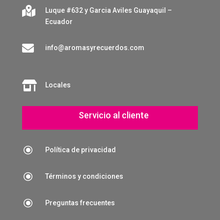

Luque #632 y Garcia Aviles Guayaquil –
Ecuador

info@aromasyrecuerdos.com

Locales
Servicio al cliente
\
Política de privacidad
\
Términos y condiciones
\
Preguntas frecuentes