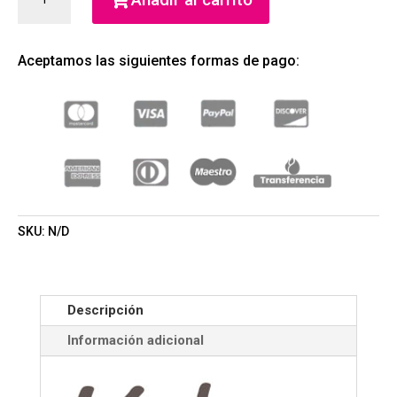
BLUE
EAU
DE
Aceptamos las siguientes formas de pago:
SENTEUR
(KALOO)
(NIÑO)
CANTIDAD
SKU:
N/D
Descripción
Información adicional