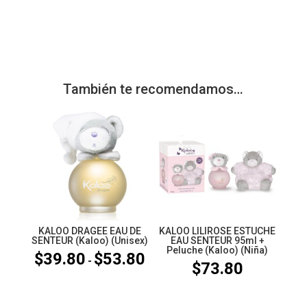
También te recomendamos…
KALOO DRAGEE EAU DE
KALOO LILIROSE ESTUCHE
SENTEUR (Kaloo) (Unisex)
EAU SENTEUR 95ml +
Peluche (Kaloo) (Niña)
$
39.80
$
53.80
Rango
-
$
73.80
de
precios: