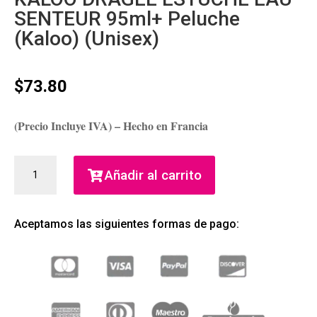
SENTEUR 95ml+ Peluche
(Kaloo) (Unisex)
$
73.80
(Precio Incluye IVA) – Hecho en Francia
KALOO
Añadir al carrito
DRAGEE
ESTUCHE
EAU
Aceptamos las siguientes formas de pago:
SENTEUR
95ML+
PELUCHE
(KALOO)
(UNISEX)
CANTIDAD