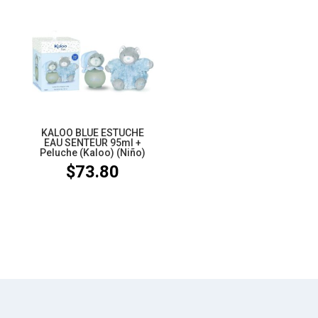
desde
$39.80
hasta
$53.80
KALOO BLUE ESTUCHE
EAU SENTEUR 95ml +
Peluche (Kaloo) (Niño)
$
73.80