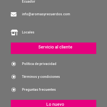
Ecuador

info@aromasyrecuerdos.com

Locales
Servicio al cliente
\
Política de privacidad
\
Términos y condiciones
\
Preguntas frecuentes
Lo nuevo