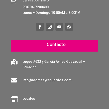
Ventas por mayor

PBX 04-7200400
Lunes – Domingo 10:00AM a 8:00PM
Contacto

Luque #632 y Garcia Aviles Guayaquil –
Ecuador

info@aromasyrecuerdos.com

Locales