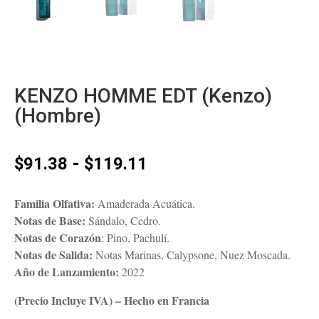
KENZO HOMME EDT (Kenzo)
(Hombre)
Rango
-
$
91.38
$
119.11
de
precios:
Familia Olfativa:
Amaderada Acuática.
desde
Notas de Base:
Sándalo, Cedro.
$91.38
Notas de Corazón
: Pino, Pachulí.
hasta
Notas de Salida:
Notas Marinas, Calypsone, Nuez Moscada.
$119.11
Año de Lanzamiento:
2022
(Precio Incluye IVA) – Hecho en Francia