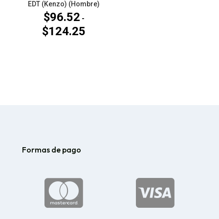
EDT (Kenzo) (Hombre)
$
96.52
-
$
124.25
Rango
de
precios:
desde
$96.52
hasta
$124.25
Formas de pago

