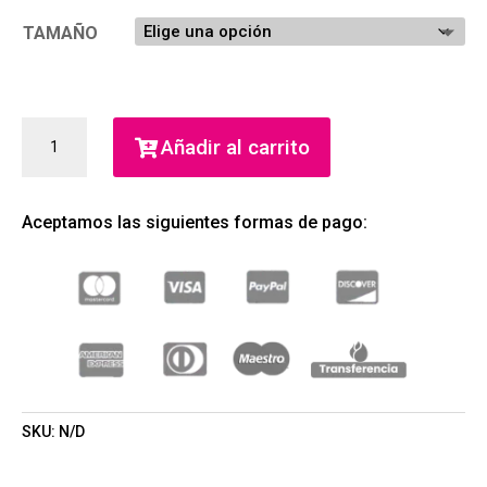
TAMAÑO
KENZO
Añadir al carrito
HOMME
EDT
(KENZO)
Aceptamos las siguientes formas de pago:
(HOMBRE)
CANTIDAD
SKU:
N/D