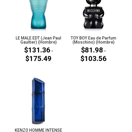
LE MALE EDT (Jean Paul
TOY BOY Eau de Parfum
Gaultier) (Hombre)
(Moschino) (Hombre)
$
131.36
$
81.98
-
-
$
175.49
$
103.56
Rango
Rango
de
de
precios:
precios:
desde
desde
$131.36
$81.98
hasta
hasta
$175.49
$103.56
KENZO HOMME INTENSE