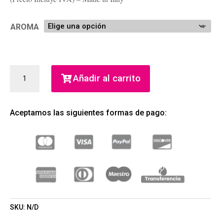
AROMA
LA
Añadir al carrito
FLORENTINA
POMARIO
JABÓN
Aceptamos las siguientes formas de pago:
ITALIANO
106
GR
(LA
FLORENTINA)
(UNISEX)
CANTIDAD
SKU:
N/D