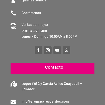

Quienes Somos

Contáctenos
Ventas por mayor

PBX 04-7200400
Lunes – Domingo 10:00AM a 8:00PM
Contacto

Luque #632 y Garcia Aviles Guayaquil –
Ecuador

info@aromasyrecuerdos.com