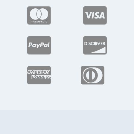





