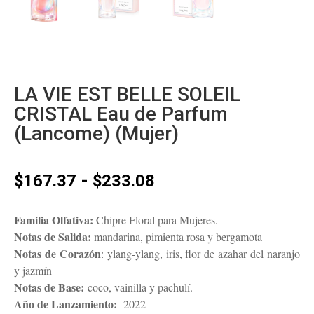
LA VIE EST BELLE SOLEIL
CRISTAL Eau de Parfum
(Lancome) (Mujer)
Rango
-
$
167.37
$
233.08
de
precios:
Familia Olfativa:
Chipre Floral para Mujeres.
desde
Notas de Salida:
mandarina, pimienta rosa y bergamota
$167.37
Notas de Corazón
: ylang-ylang, iris, flor de azahar del naranjo
hasta
y jazmín
$233.08
Notas de Base:
coco, vainilla y pachulí.
Año de Lanzamiento:
2022