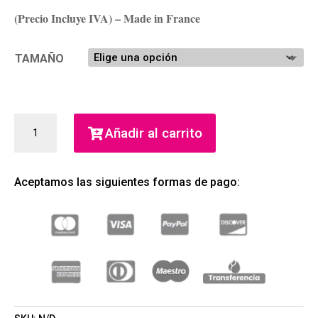
(Precio Incluye IVA) – Made in France
TAMAÑO
LA
Añadir al carrito
VIE
EST
BELLE
Aceptamos las siguientes formas de pago:
SOLEIL
CRISTAL
EAU
DE
PARFUM
(LANCOME)
(MUJER)
CANTIDAD