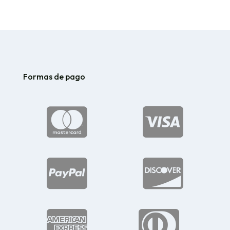
$201.25
hasta
hasta
$260.81
$265.73
Formas de pago





