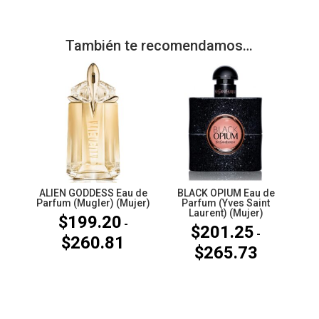
También te recomendamos…
ALIEN GODDESS Eau de
BLACK OPIUM Eau de
Parfum (Mugler) (Mujer)
Parfum (Yves Saint
Laurent) (Mujer)
$
199.20
-
$
201.25
-
$
260.81
Rango
$
265.73
Rango
de
de
precios:
precios:
desde
desde
$199.20