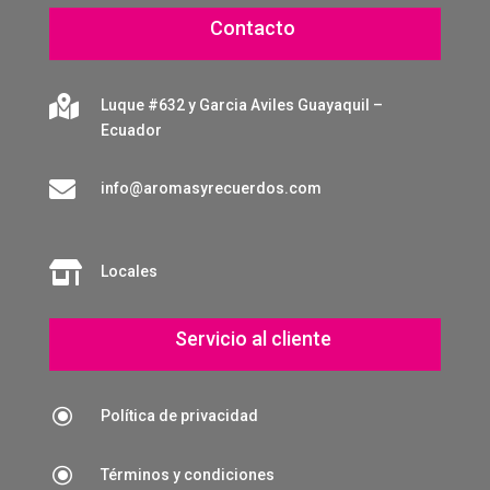
Contacto

Luque #632 y Garcia Aviles Guayaquil –
Ecuador

info@aromasyrecuerdos.com

Locales
Servicio al cliente
\
Política de privacidad
\
Términos y condiciones